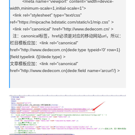
<meta name="viewport" content="width=device-
width,minimum-scale=1,initial-scale=1">
<link rel="stylesheet" type="text/css"
ref="https://mipcache.bdstatic.com/static/v1/mip.css" >
<link rel="canonical" href="http://www.dedecom.cn/ >
注：canonical标签，href必须是对应的移动网站url，所以：
栏目模板应加：<link rel="canonical"
href="http://www.dedecom.cn{dede:type typeid='0′ row=1}
[field:typelink /]{/dede:type} >
文章模板应加：<link rel="canonical"
href="http://www.dedecom.cn{dede:field name='arcurl'/} >