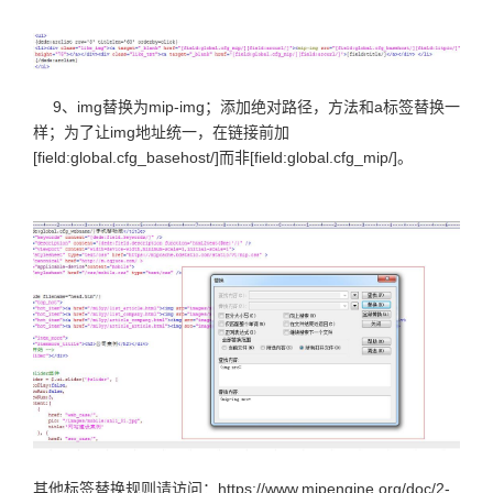
9、img替换为mip-img；添加绝对路径，方法和a标签替换一
样；为了让img地址统一，在链接前加
[field:global.cfg_basehost/]而非[field:global.cfg_mip/]。
其他标签替换规则请访问：https://www.mipengine.org/doc/2-