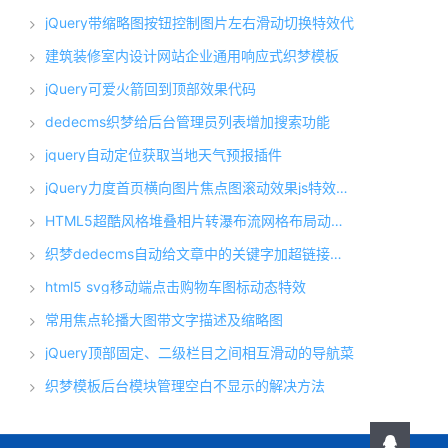
jQuery带缩略图按钮控制图片左右滑动切换特效代
建筑装修室内设计网站企业通用响应式织梦模板
jQuery可爱火箭回到顶部效果代码
dedecms织梦给后台管理员列表增加搜索功能
jquery自动定位获取当地天气预报插件
jQuery力度首页横向图片焦点图滚动效果js特效代码
HTML5超酷风格堆叠相片转瀑布流网格布局动画效果
织梦dedecms自动给文章中的关键字加超链接完整版
html5 svg移动端点击购物车图标动态特效
常用焦点轮播大图带文字描述及缩略图
jQuery顶部固定、二级栏目之间相互滑动的导航菜
织梦模板后台模块管理空白不显示的解决方法