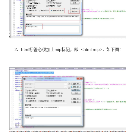
2、html标签必须加上mip标记，即: <html mip>，如下图：