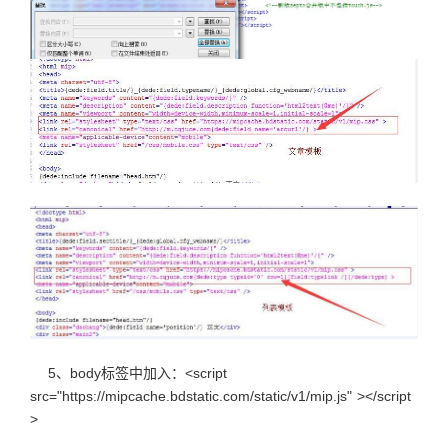
5、body标签中加入：<script
src="https://mipcache.bdstatic.com/static/v1/mip.js" ></script
>