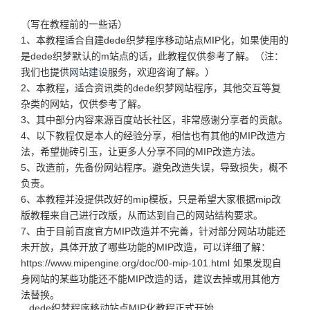
（写在教程前的一些话）
1、本教程适合自建dede织梦程序移动站点MIP化，如果使用的
是dede织梦默认的m站点的话，此教程仅供参考了解。（注：
我们也提供
网站建设
服务，欢迎咨询了解。）
2、本教程，适合资讯类的dede织梦网站程序，其他交互等复
杂类的网站，仅供参考了解。
3、其中部分内容来源百度站长社区，非常感谢分享者的贡献。
4、以下教程仅是本人的经验分享，相信也有其他的MIP改造方
法，希望抛砖引玉，让更多人分享不同的MIP改造方法。
5、改造前，先备份网站程序。避免改造失误，导致损失，概不
负责。
6、本教程并没提供改好的mip模板，只是希望大家根据mip改
版教程来自己进行改版，从而达到自己的网站结构要求。
7、由于目前百度官方MIP改造并不完善，针对部分网站功能还
未开放，具体开放了哪些功能的MIP改造，可以详细了解：
https://www.mipengine.org/doc/00-mip-101.html 如果发现自
身网站的某些功能还不能MIP改造的话，建议去掉或用其他方
法替换。
dede织梦程序移动站点MIP化教程正式开始.....