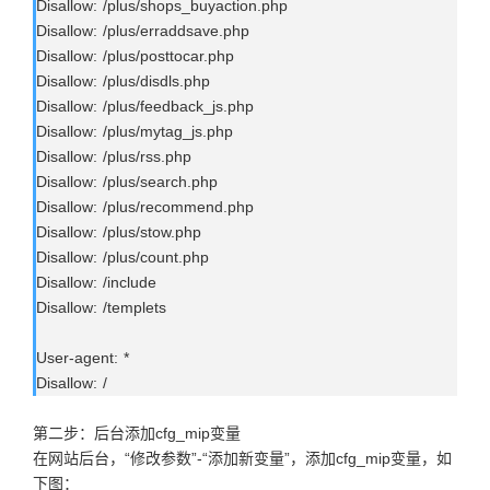
Disallow: /plus/shops_buyaction.php
Disallow: /plus/erraddsave.php
Disallow: /plus/posttocar.php
Disallow: /plus/disdls.php
Disallow: /plus/feedback_js.php
Disallow: /plus/mytag_js.php
Disallow: /plus/rss.php
Disallow: /plus/search.php
Disallow: /plus/recommend.php
Disallow: /plus/stow.php
Disallow: /plus/count.php
Disallow: /include
Disallow: /templets
User-agent: *
Disallow: /
第二步：后台添加cfg_mip变量
在网站后台，“修改参数”-“添加新变量”，添加cfg_mip变量，如
下图：