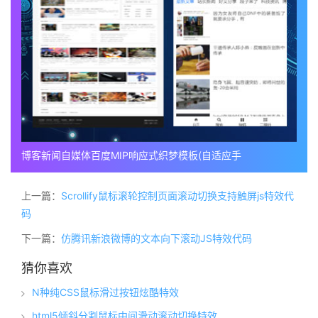
博客新闻自媒体百度MIP响应式织梦模板(自适应手
上一篇：
Scrollify鼠标滚轮控制页面滚动切换支持触屏js特效代
码
下一篇：
仿腾讯新浪微博的文本向下滚动JS特效代码
猜你喜欢
N种纯CSS鼠标滑过按钮炫酷特效
html5倾斜分割鼠标中间滑动滚动切换特效